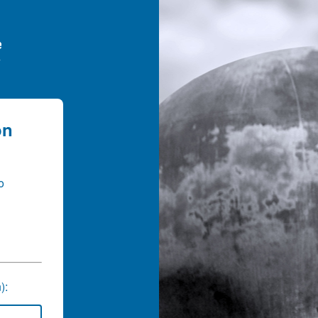
ón
o
):